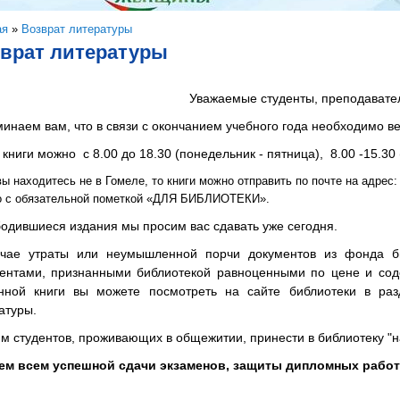
здесь
ая
»
Возврат литературы
врат литературы
Уважаемые студенты, преподавател
инаем вам, что в связи с окончанием учебного года необходимо в
 книги можно с 8.00 до 18.30 (понедельник - пятница), 8.00 -15.30
ы находитесь не в Гомеле, то книги можно отправить по почте на адрес: п
о с обязательной пометкой «ДЛЯ БИБЛИОТЕКИ».
одившиеся издания мы просим вас сдавать уже сегодня.
чае утраты или неумышленной порчи документов из фонда би
ентами, признанными библиотекой равноценными по цене и со
янной книги вы можете посмотреть на сайте библиотеки в 
атуры.
м студентов, проживающих в общежитии, принести в библиотеку "н
м всем успешной сдачи экзаменов, защиты дипломных работ 