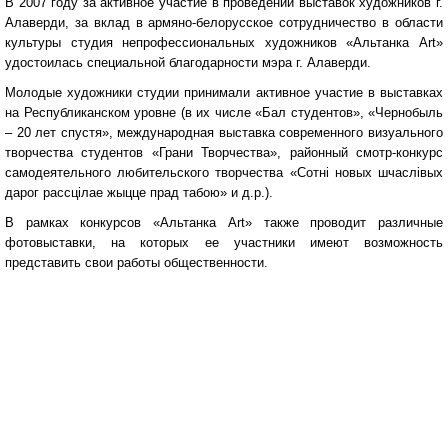
В 2007 году за активное участие в проведении выставок художников г.
Алаверди, за вклад в армяно-белорусское сотрудничество в области
культуры студия непрофессиональных художников «Альтанка Art»
удостоилась специальной благодарности мэра г. Алаверди.
Молодые художники студии принимали активное участие в выставках
на Республиканском уровне (в их числе «Бал студентов», «Чернобыль
– 20 лет спустя», международная выставка современного визуального
творчества студентов «Грани Творчества», районный смотр-конкурс
самодеятельного любительского творчества «Сотні новых шчаслівых
дарог рассцілае жыцце прад табою» и д.р.).
В рамках конкурсов «Альтанка Art» также проводит различные
фотовыставки, на которых ее участники имеют возможность
представить свои работы общественности.