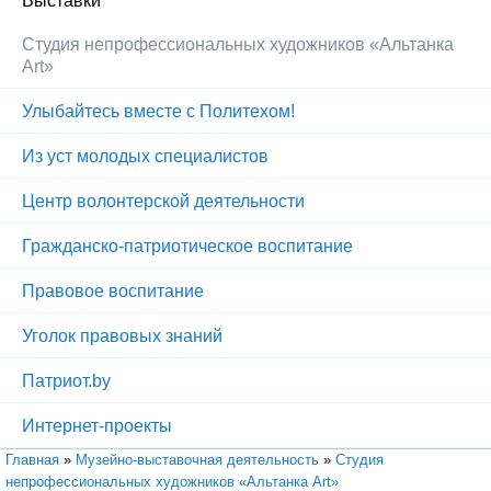
Выставки
Студия непрофессиональных художников «Альтанка
Art»
Улыбайтесь вместе с Политехом!
Из уст молодых специалистов
Центр волонтерской деятельности
Гражданско-патриотическое воспитание
Правовое воспитание
Уголок правовых знаний
Патриот.by
Интернет-проекты
Вы здесь
Главная
»
Музейно-выставочная деятельность
»
Студия
непрофессиональных художников «Альтанка Art»