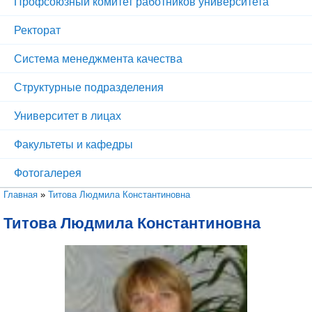
Профсоюзный комитет работников университета
Ректорат
Система менеджмента качества
Структурные подразделения
Университет в лицах
Факультеты и кафедры
Фотогалерея
Вы здесь
Главная
»
Титова Людмила Константиновна
Титова Людмила Константиновна