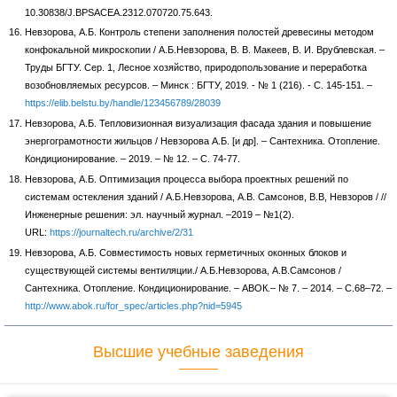
10.30838/J.BPSACEA.2312.070720.75.643.
Невзорова, А.Б. Контроль степени заполнения полостей древесины методом
конфокальной микроскопии / А.Б.Невзорова, В. В. Макеев, В. И. Врублевская. –
Труды БГТУ. Сер. 1, Лесное хозяйство, природопользование и переработка
возобновляемых ресурсов. – Минск : БГТУ, 2019. - № 1 (216). - С. 145-151. –
https://elib.belstu.by/handle/123456789/28039
Невзорова, А.Б. Тепловизионная визуализация фасада здания и повышение
энергограмотности жильцов / Невзорова А.Б. [и др]. – Сантехника. Отопление.
Кондиционирование. – 2019. – № 12. – С. 74-77.
Невзорова, А.Б. Оптимизация процесса выбора проектных решений по
системам остекления зданий / А.Б.Невзорова, А.В. Самсонов, В.В, Невзоров / //
Инженерные решения: эл. научный журнал. –2019 – №1(2).
URL:
https://journaltech.ru/archive/2/31
Невзорова, А.Б. Совместимость новых герметичных оконных блоков и
существующей системы вентиляции./ А.Б.Невзорова, А.В.Самсонов /
Сантехника. Отопление. Кондиционирование. – АВОК.– № 7. – 2014. – С.68–72. –
http://www.abok.ru/for_spec/articles.php?nid=5945
Высшие учебные заведения