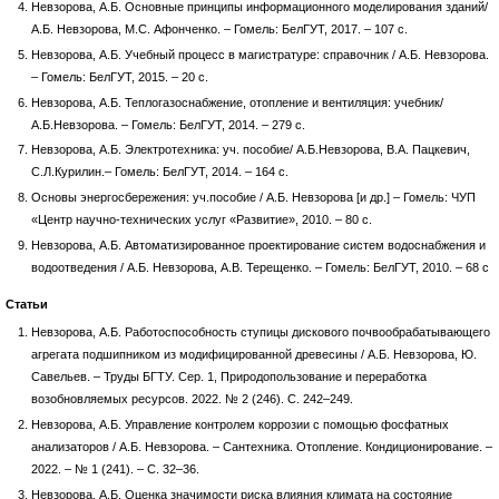
Невзорова, А.Б. Основные принципы информационного моделирования зданий/
А.Б. Невзорова, М.С. Афонченко. – Гомель: БелГУТ, 2017. – 107 с.
Невзорова, А.Б. Учебный процесс в магистратуре: справочник / А.Б. Невзорова.
– Гомель: БелГУТ, 2015. – 20 с.
Невзорова, А.Б. Теплогазоснабжение, отопление и вентиляция: учебник/
А.Б.Невзорова. – Гомель: БелГУТ, 2014. – 279 с.
Невзорова, А.Б. Электротехника: уч. пособие/ А.Б.Невзорова, В.А. Пацкевич,
С.Л.Курилин.– Гомель: БелГУТ, 2014. – 164 с.
Основы энергосбережения: уч.пособие / А.Б. Невзорова [и др.] – Гомель: ЧУП
«Центр научно-технических услуг «Развитие», 2010. – 80 с.
Невзорова, А.Б. Автоматизированное проектирование систем водоснабжения и
водоотведения / А.Б. Невзорова, А.В. Терещенко. – Гомель: БелГУТ, 2010. – 68 с
Статьи
Невзорова, А.Б. Работоспособность ступицы дискового почвообрабатывающего
агрегата подшипником из модифицированной древесины / А.Б. Невзорова, Ю.
Савельев. – Труды БГТУ. Сер. 1, Природопользование и переработка
возобновляемых ресурсов. 2022. № 2 (246). С. 242–249.
Невзорова, А.Б. Управление контролем коррозии с помощью фосфатных
анализаторов / А.Б. Невзорова. – Сантехника. Отопление. Кондиционирование. –
2022. – № 1 (241). – С. 32–36.
Невзорова, А.Б. Оценка значимости риска влияния климата на состояние