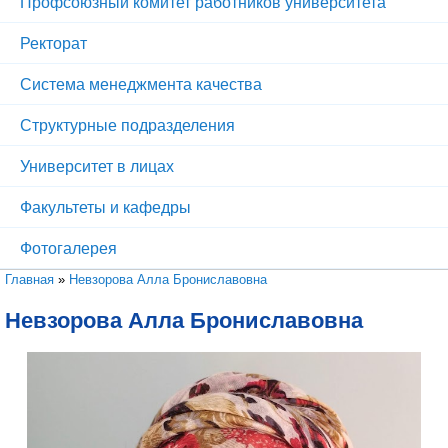
Профсоюзный комитет работников университета
Ректорат
Система менеджмента качества
Структурные подразделения
Университет в лицах
Факультеты и кафедры
Фотогалерея
Вы здесь
Главная
»
Невзорова Алла Брониславовна
Невзорова Алла Брониславовна