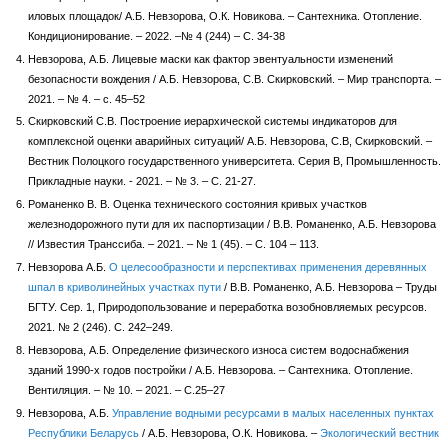
иловых площадок/ А.Б. Невзорова, О.К. Новикова. – Сантехника. Отопление.
Кондиционирование. – 2022. –№ 4 (244) – С. 34-38
Невзорова, А.Б. Лицевые маски как фактор эвентуальности изменений
безопасности вождения / А.Б. Невзорова, С.В. Скирковский. – Мир транспорта. –
2021. – № 4. – с. 45–52
Скирковский С.В. Построение иерархической системы индикаторов для
комплексной оценки аварийных ситуаций/ А.Б. Невзорова, С.В, Скирковский. –
Вестник Полоцкого государственного университета. Серия B, Промышленность.
Прикладные науки. - 2021. – № 3. – С. 21-27.
Романенко В. В. Оценка технического состояния кривых участков
железнодорожного пути для их паспортизации / В.В. Романенко, А.Б. Невзорова
// Известия Транссиба. – 2021. – № 1 (45). – С. 104 – 113.
Невзорова А.Б.
О целесообразности и перспективах применения деревянных
шпал в криволинейных участках пути
/ В.В. Романенко, А.Б. Невзорова – Труды
БГТУ. Сер. 1, Природопользование и переработка возобновляемых ресурсов.
2021. № 2 (246). С. 242–249.
Невзорова, А.Б. Определение физического износа систем водоснабжения
зданий 1990-х годов постройки / А.Б. Невзорова. – Сантехника. Отопление.
Вентиляция. – № 10. – 2021. – С.25–27
Невзорова, А.Б.
Управление водными ресурсами в малых населенных пунктах
Республики Беларусь
/ А.Б. Невзорова, О.К. Новикова. –
Экологический вестник