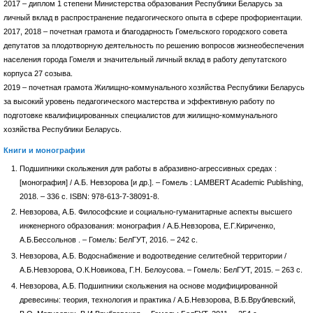
2017 – диплом 1 степени Министерства образования Республики Беларусь за
личный вклад в распространение педагогического опыта в сфере профориентации.
2017, 2018 – почетная грамота и благодарность Гомельского городского совета
депутатов за плодотворную деятельность по решению вопросов жизнеобеспечения
населения города Гомеля и значительный личный вклад в работу депутатского
корпуса 27 созыва.
2019 – почетная грамота Жилищно-коммунального хозяйства Республики Беларусь
за высокий уровень педагогического мастерства и эффективную работу по
подготовке квалифицированных специалистов для жилищно-коммунального
хозяйства Республики Беларусь.
Книги и монографии
Подшипники скольжения для работы в абразивно-агрессивных средах :
[монография] / А.Б. Невзорова [и др.]. – Гомель : LAMBERT Academic Publishing,
2018. – 336 c. ISBN: 978-613-7-38091-8.
Невзорова, А.Б. Философские и социально-гуманитарные аспекты высшего
инженерного образования: монография / А.Б.Невзорова, Е.Г.Кириченко,
А.Б.Бессольнов . – Гомель: БелГУТ, 2016. – 242 с.
Невзорова, А.Б. Водоснабжение и водоотведение селитебной территории /
А.Б.Невзорова, О.К.Новикова, Г.Н. Белоусова. – Гомель: БелГУТ, 2015. – 263 с.
Невзорова, А.Б. Подшипники скольжения на основе модифицированной
древесины: теория, технология и практика / А.Б.Невзорова, В.Б.Врублевский,