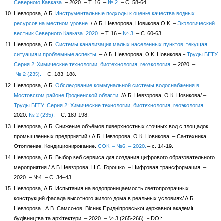
Северного Кавказа.
– 2020. – Т. 16. –
№ 2.
– С. 58-64.
Невзорова, А.Б.
Инструментальные подходы к оценке качества водных
ресурсов на местном уровне.
/ А.Б. Невзорова, Новикова О.К. –
Экологический
вестник Северного Кавказа. 2020.
– Т. 16.–
№ 3.
– С. 60-63.
Невзорова, А.Б.
Системы канализации малых населенных пунктов: текущая
ситуация и проблемные аспекты.
– А.Б. Невзорова, О.К. Новикова –
Труды БГТУ.
Серия 2: Химические технологии, биотехнология, геоэкология.
– 2020. –
№ 2 (235).
– С. 183–188.
Невзорова, А.Б.
Обследование коммунальной системы водоснабжения в
Мостовском районе Гродненской области.
/А.Б. Невзорова, О.К. Новикова/ –
Труды БГТУ. Серия 2: Химические технологии, биотехнология, геоэкология.
2020.
№ 2 (235).
– С. 189-198.
Невзорова, А.Б. Снижение объёмов поверхностных сточных вод с площадок
промышленных предприятий / А.Б. Невзорова, О.К. Новикова. – Сантехника.
Отопление. Кондиционирование.
СОК. – №6. – 2020.
– с. 14-19.
Невзорова, А.Б. Выбор веб сервиса для создания цифрового образовательного
мероприятия / А.Б.Невзорова, Н.С. Горошко. – Цифровая трансформация. –
2020. – №4. – С. 34–43.
Невзорова, А.Б. Испытания на водопроницаемость светопрозрачных
конструкций фасада высотного жилого дома в реальных условиях/ А.Б.
Невзорова , А.В. Самсонов. Вісник Придніпровської державної академії
будівництва та архітектури. – 2020. – № 3 (265-266). – DOI: