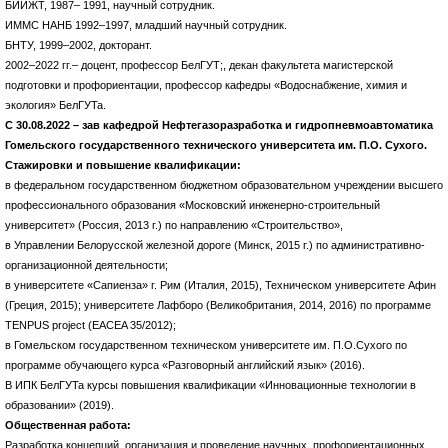
БИИЖТ, 1987– 1991, научный сотрудник.
ИММС НАНБ 1992–1997, младший научный сотрудник.
БНТУ, 1999–2002, докторант.
2002–2022 гг.– доцент, профессор БелГУТ;, декан факультета магистерской
подготовки и профориентации, профессор кафедры «Водоснабжение, химия и
экология» БелГУТа.
С 30.08.2022 – зав кафедрой Нефтегазоразработка и гидропневмоавтоматика
Гомельского государственного технического университета им. П.О. Сухого.
Стажировки и повышение квалификации:
в федеральном государственном бюджетном образовательном учреждении высшего
профессионального образования «Московский инженерно-строительный
университет» (Россия, 2013 г.) по направлению «Строительство»,
в Управлении Белорусской железной дороге (Минск, 2015 г.) по административно-
организационной деятельности;
в университете «Сапиенза» г. Рим (Италия, 2015), Техническом университете Афин
(Греция, 2015); университете Лафборо (Великобритания, 2014, 2016) по программе
TENPUS project (EACEA 35/2012);
в Гомельском государственном техническом университете им. П.О.Сухого по
программе обучающего курса «Разговорный английский язык» (2016).
В ИПК БелГУТа курсы повышения квалификации «Инновационные технологии в
образовании» (2019).
Общественная работа:
Разработка концепций, организация и проведение научных, профориентационных,