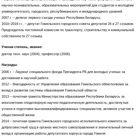
научно-познавательных, образовательных мероприятий для студентов и молодёжи
университетского, городского, республиканского и международного уровней.
2007 г. – делегат первого съезда ученых Республики Беларусь.
2010–2018 г.г.. – депутат Гомельского городского совета депутатов 26 и 27 созывов.
Председатель постоянной комиссии по транспорту, строительству и коммунальной
собственности 27 созыва.
Ученая степень, звание:
доктор техн. наук (2004), профессор (2006).
Награды:
2006 г. – Лауреат специального фонда Президента РБ для молодых ученых за
достижения в научной работе.
2012 – благодарность от Управления образования Гомельского облисполкома за
вклад в развитие системы образования Гомельской области.
2013 – почетная грамота Министерства образования Республики Беларусь за
многолетнюю плодотворную научно-педагогическую деятельность, достигнутые
успехи в подготовке высококвалифицированных специалистов, активное участие в
общественной жизни.
2014 – почетная грамота Гомельского городского исполнительного комитета за
добросовестный труд в органах местного самоуправления и значительный личный
вклад в организацию работы депутатского корпуса города Гомеля.