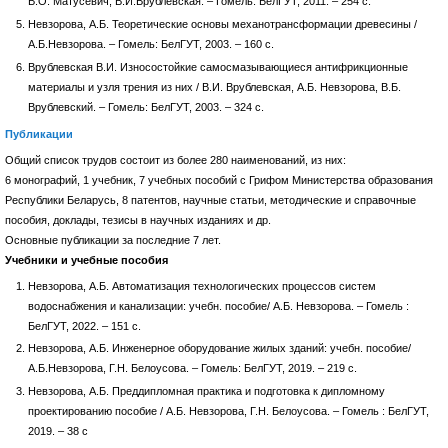
В.О. Матусевич, В.И.Врублевская. – Гомель: БелГУТ, 2011. – 254 с.
Невзорова, А.Б. Теоретические основы механотрансформации древесины /
А.Б.Невзорова. – Гомель: БелГУТ, 2003. – 160 с.
Врублевская В.И. Износостойкие самосмазывающиеся антифрикционные
материалы и узля трения из них / В.И. Врублевская, А.Б. Невзорова, В.Б.
Врублевский. – Гомель: БелГУТ, 2003. – 324 с.
Публикации
Общий список трудов состоит из более 280 наименований, из них:
6 монографий, 1 учебник, 7 учебных пособий с Грифом Министерства образования
Республики Беларусь, 8 патентов, научные статьи, методические и справочные
пособия, доклады, тезисы в научных изданиях и др.
Основные публикации за последние 7 лет.
Учебники и учебные пособия
Невзорова, А.Б. Автоматизация технологических процессов систем
водоснабжения и канализации: учебн. пособие/ А.Б. Невзорова. – Гомель :
БелГУТ, 2022. – 151 с.
Невзорова, А.Б. Инженерное оборудование жилых зданий: учебн. пособие/
А.Б.Невзорова, Г.Н. Белоусова. – Гомель: БелГУТ, 2019. – 219 с.
Невзорова, А.Б. Преддипломная практика и подготовка к дипломному
проектированию пособие / А.Б. Невзорова, Г.Н. Белоусова. – Гомель : БелГУТ,
2019. – 38 с