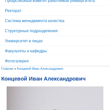
Профсоюзный комитет работников университета
Ректорат
Система менеджмента качества
Структурные подразделения
Университет в лицах
Факультеты и кафедры
Фотогалерея
Вы здесь
Главная
»
Концевой Иван Александрович
Концевой Иван Александрович