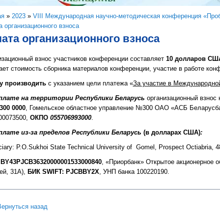
здесь
ая
»
2023
»
VIII Международная научно-методическая конференция «Проб
 организационного взноса
ата организационного взноса
изационный взнос участников конференции составляет
10 долларов
СШ
ет стоимость сборника материалов конференции, участие в работе конф
у производить
с указанием цели платежа «
За участие в Международно
плате на территории Республики Беларусь
организационный взнос
300 0000
, Гомельское областное управление №300 ОАО «АСБ Беларусбанк
00073500,
ОКПО
055706993000
.
плате из-за пределов Республики Беларусь
(в долларах США)
:
ciary: P.O.Sukhoi State Technical University of Gomel, Prospect Octiabria,
 BY43PJCB36320000001533000840
, «Приорбанк» Открытое акционерное о
й, 31А),
БИК SWIFT: PJCBBY2X
, УНП банка 100220190.
Вернуться назад