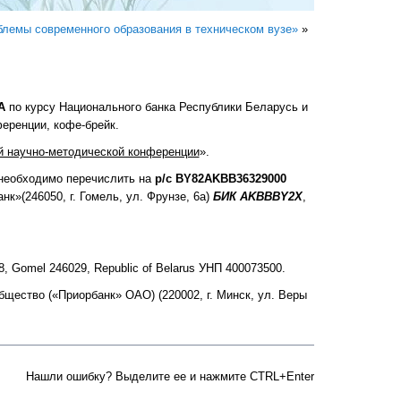
лемы современного образования в техническом вузе»
»
А
по курсу Национального банка Республики Беларусь и
еренции, кофе-брейк.
й научно-методической конференции
».
 необходимо перечислить на
р/с BY82AKBB36329000
»(246050, г. Гомель, ул. Фрунзе, 6а)
БИК AKBBBY2X
,
 48, Gomel 246029, Republic of Belarus УНП 400073500.
бщество («Приорбанк» ОАО) (220002, г. Минск, ул. Веры
Нашли ошибку? Выделите ее и нажмите CTRL+Enter