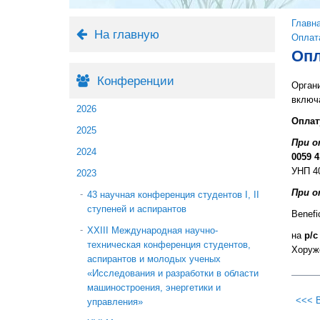
Вы 
Главн
На главную
Оплата
Опл
Конференции
Орган
включа
2026
Оплат
2025
При о
2024
0059 4
УНП 4
2023
При о
43 научная конференция студентов I, II
ступеней и аспирантов
Benefi
XХIII Международная научно-
на
р/с
техническая конференция студентов,
Хоруже
аспирантов и молодых ученых
«Исследования и разработки в области
машиностроения, энергетики и
<<< 
управления»