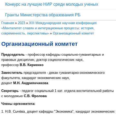
Конкурс на лучшую НИР среди молодых ученых
Гранты Министерства образования РБ
Вы здесь
Главная
»
2023
»
XIII Международная научная конференция
«Менталитет славян и интеграционные процессы: история,
современность, перспективы»
»
Организационный комитет
Организационный комитет
Председатель
- профессор кафедры социально-гуманитарных и
правовых дисциплин, доктор социологических наук,
профессор
В.В. Кириенко
Заместитель
председателя - декан гуманитарно-экономического
факультета, кандидат экономических наук,
доцент
М.Н. Андриянчикова
Секретарь
- педагог социальный 1 кат. отдела воспитательной работы
с молодежью
С.В. Фролова
Члены оргкомитета:
1. Н.В. Сычёва, доцент кафедры "Экономика", кандидат экономических