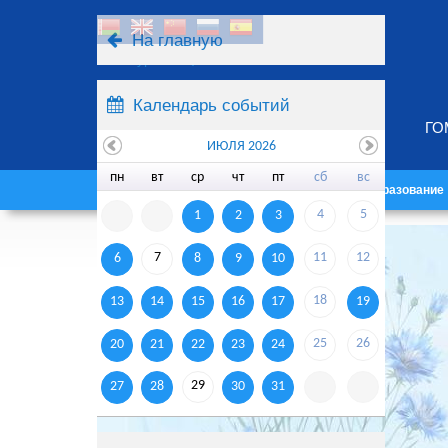
На главную
Ресурсы
Поиск
Календарь событий
ГО
ИЮЛЯ 2026
пн
вт
ср
чт
пт
сб
вс
Главная
Университет
Образование
4
5
1
2
3
7
11
12
6
8
9
10
18
13
14
15
16
17
19
25
26
20
21
22
23
24
29
27
28
30
31