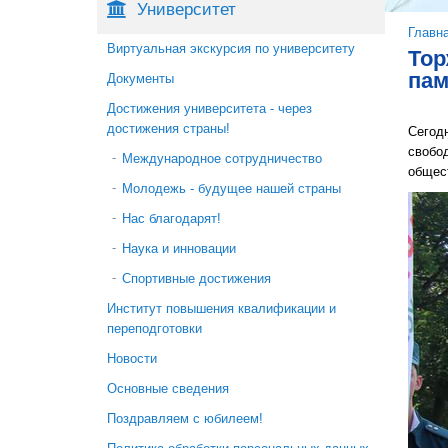
Университет
Вы 
Главн
Виртуальная экскурсия по университету
Тор
пам
Документы
Достижения университета - через
достижения страны!
Сегодн
свобод
Международное сотрудничество
общес
Молодежь - будущее нашей страны
Нас благодарят!
Наука и инновации
Спортивные достижения
Институт повышения квалификации и
переподготовки
Новости
Основные сведения
Поздравляем с юбилеем!