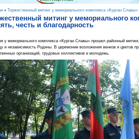
здесь
ая
»
Торжественный митинг у мемориального комплекса «Курган Славы»: 
жественный митинг у мемориального ко
ять, честь и благодарность
я у мемориального комплекса «Курган Славы» прошел районный митинг,
у и независимость Родины. В церемонии возложения венков и цветов пр
твенных организаций, трудовых коллективов и молодежь.