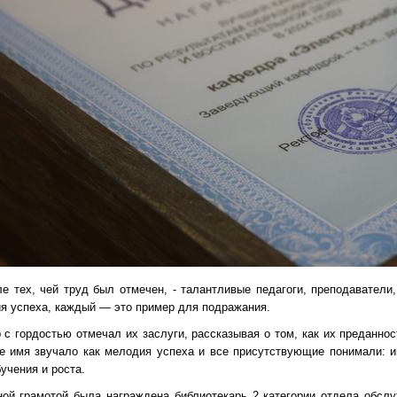
ле тех, чей труд был отмечен, - талантливые педагоги, преподаватели
ия успеха, каждый — это пример для подражания.
 с гордостью отмечал их заслуги, рассказывая о том, как их преданно
е имя звучало как мелодия успеха и все присутствующие понимали: 
учения и роста.
ной грамотой была награждена библиотекарь 2 категории отдела обсл