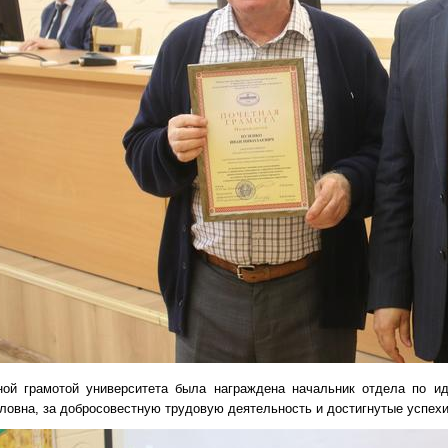
ной грамотой университета была награждена начальник отдела по ид
овна, за добросовестную трудовую деятельность и достигнутые успехи