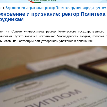
здесь
ая
»
Вдохновение и признание: ректор Политеха вручил награды лучшим
хновение и признание: ректор Политех
рудникам
ня на Совете университета ректор Гомельского государственного 
мирович Путято выразил искреннюю благодарность людям, которые п
ды, ставшие настоящим олицетворением уважения и признания!