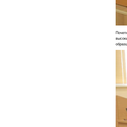
Почетн
высок
образ