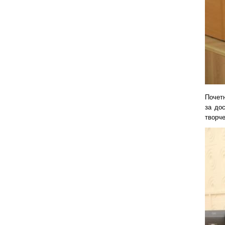
Почет
за до
творче