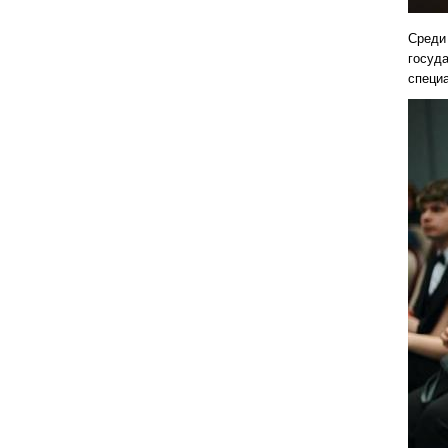
Среди 
госуда
специа