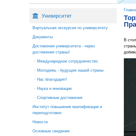
Вы 
Главн
Университет
Тор
Пра
Виртуальная экскурсия по университету
Документы
В сто
стран
Достижения университета - через
добив
достижения страны!
Международное сотрудничество
Молодежь - будущее нашей страны
Нас благодарят!
Наука и инновации
Спортивные достижения
Институт повышения квалификации и
переподготовки
Новости
Основные сведения