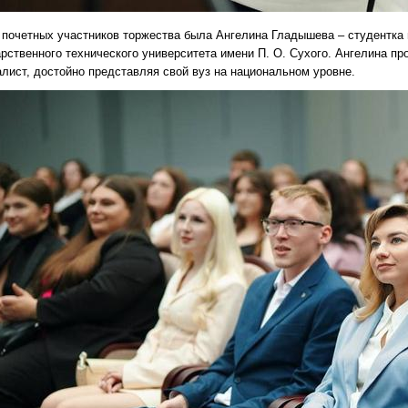
почетных участников торжества была Ангелина Гладышева – студентка 
рственного технического университета имени П. О. Сухого. Ангелина п
лист, достойно представляя свой вуз на национальном уровне.