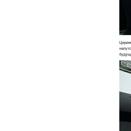
Церем
напут
будуще