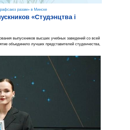
Прафсаюз разам» в Минске
ускников «Студэнцтва i
ования выпускников высших учебных заведений со всей
ятие объединило лучших представителей студенчества,