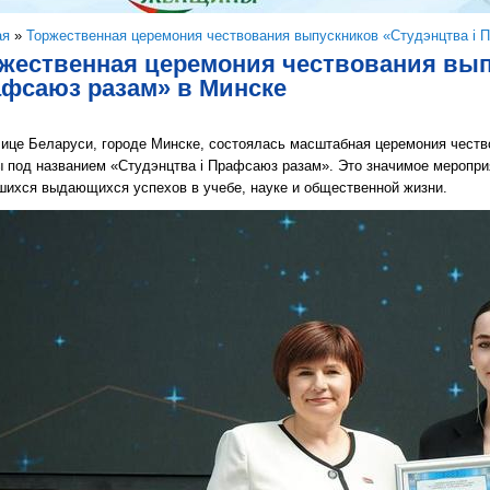
здесь
ая
»
Торжественная церемония чествования выпускников «Студэнцтва i 
жественная церемония чествования вып
фсаюз разам» в Минске
лице Беларуси, городе Минске, состоялась масштабная церемония честв
ы под названием «Студэнцтва i Прафсаюз разам». Это значимое меропри
шихся выдающихся успехов в учебе, науке и общественной жизни.