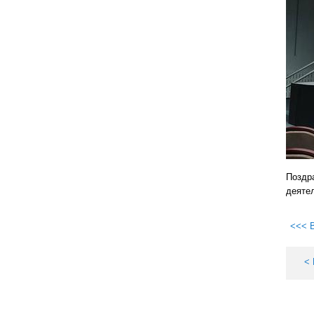
Поздр
деяте
<<< 
<