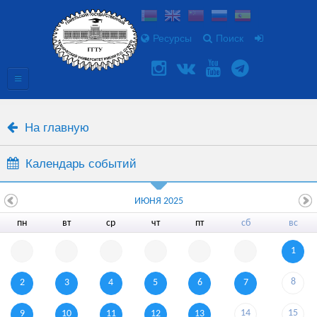
Ресурсы
Поиск
На главную
Календарь событий
ИЮНЯ 2025
пн
вт
ср
чт
пт
сб
вс
1
8
2
3
4
5
6
7
14
15
9
10
11
12
13