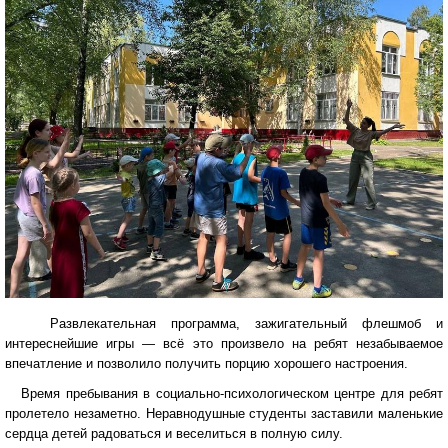
Развлекательная программа, зажигательный флешмоб и
интереснейшие игры — всё это произвело на ребят незабываемое
впечатление и позволило получить порцию хорошего настроения.
Время пребывания в социально-психологическом центре для ребят
пролетело незаметно. Неравнодушные студенты заставили маленькие
сердца детей радоваться и веселиться в полную силу.