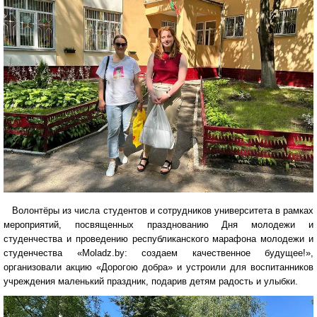
Волонтёры из числа студентов и сотрудников университета в рамках
мероприятий, посвященных празднованию Дня молодежи и
студенчества и проведению республиканского марафона молодежи и
студенчества «Moladz.by: создаем качественное будущее!»,
организовали акцию «Дорогою добра» и устроили для воспитанников
учреждения маленький праздник, подарив детям радость и улыбки.