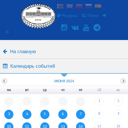
Ресурсы
Поиск
На главную
Календарь событий
ИЮНЯ 2024
пн
вт
ср
чт
пт
сб
вс
1
2
8
9
3
4
5
6
7
15
16
10
11
12
13
14