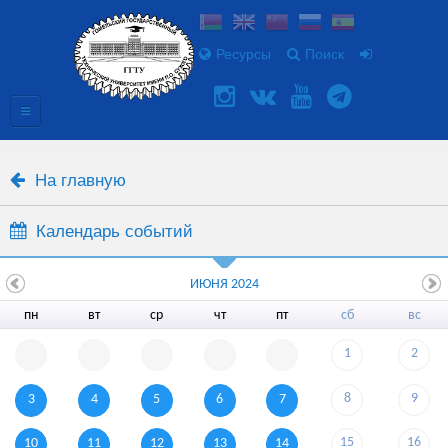
Ресурсы
Поиск
На главную
Календарь событий
ИЮНЯ 2024
пн
вт
ср
чт
пт
сб
вс
1
2
8
9
3
4
5
6
7
15
16
10
11
12
13
14