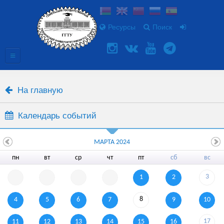
Ресурсы
Поиск
На главную
Календарь событий
МАРТА 2024
пн
вт
ср
чт
пт
сб
вс
3
1
2
8
4
5
6
7
9
10
17
11
12
13
14
15
16