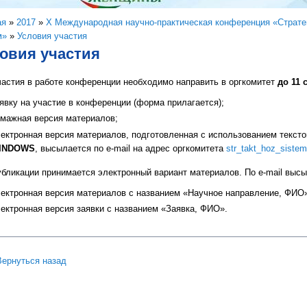
здесь
ая
»
2017
»
Х Международная научно-практическая конференция «Стратег
м»
»
Условия участия
овия участия
астия в работе конференции необходимо направить в оргкомитет
до 11 
явку на участие в конференции (форма прилагается);
умажная версия материалов;
ектронная версия материалов, подготовленная с использованием текст
INDOWS
, высылается по e-mail на адрес оргкомитета
str_takt_hoz_siste
убликации принимается электронный вариант материалов. По e-mail вы
ектронная версия материалов с названием «Научное направление, ФИО
ектронная версия заявки с названием «Заявка, ФИО».
Вернуться назад