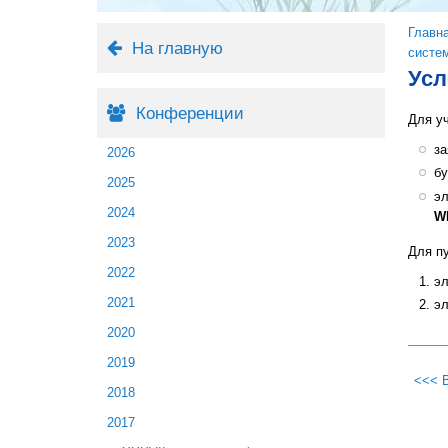
Вы 
Главн
На главную
систе
Усл
Конференции
Для уч
за
2026
б
2025
эл
2024
W
2023
Для п
2022
эл
2021
эл
2020
2019
<<< 
2018
2017